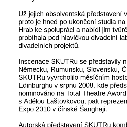
Už jejich absolventská představení v
proto je hned po ukončení studia na
Hrab ke spolupráci a nabídl jim tvůrč
probíhala pod hlavičkou divadelní la
divadelních projektů.
Inscenace SKUTRu se představily na f
Německu, Rumunsku, Slovensku, Čín
SKUTRu vyvrcholilo měsíčním hosto
Edinburghu v srpnu 2008, kde předst
nominováno na
Total Theatre Aword
s Adélou Laštovkovou, pak reprezen
Expo 2010 v čínské Šanghaji.
Autorská představení SKUTRu kombinu