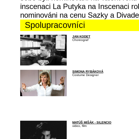
inscenaci La Putyka na Inscenaci ro
nominováni na cenu Sazky a Divadel
Spolupracovníci
JAN KODET
Choreograf
SIMONA RYBÁKOVÁ
Costume Designer
MATÚŠ MIŠÁK - SILENCIO
video, film