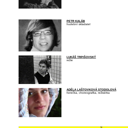
PETR KALÁB
hudební skladatel
LUKÁŠ TRPIŠOVSKÝ
režie
ADÉLA LAŠTOVKOVÁ STODOLOVÁ
herečka, choreografka, režisérka