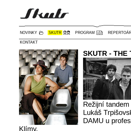
Skutr
NOVINKY
SKUTR
PROGRAM
REPERTOÁ
KONTAKT
SKUTR - THE
Režijní tandem
Lukáš Trpišovsk
DAMU u profeso
Klímy.