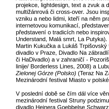
projekce, lightdesign, text a zvuk a
multižánrová či cross-over
. Jsou in
vzniku a nebo lidmi, kteří na něm pr
internetovou komunikací, představen
představení o tradicích nebo inspi
Understand, Malá smrt, La Putyka). 
Martin Kukučka a Lukáš Trpišovský 
divadlo v Praze, Divadlo Na zábradl
či HaDivadlo)
a v zahraničí -
Pozori
linije/ Borderless Lines, 2008) a
Lub
Zielonej
Górze
(Polsko)
(Teraz Na Z
Mezinárodní festival Miasto v polsk
V poslední době se čím dál více věn
mezinárodní festival Struny podzimu 
divadlo Heinera Goebbelse Schwarz 