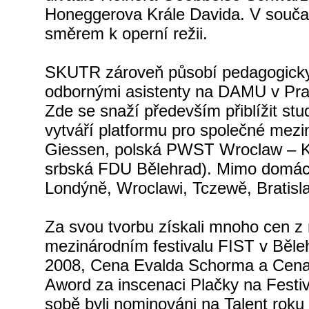
Honeggerova Krále Davida. V současn
směrem k operní režii.
SKUTR zároveň působí pedagogicky.
odbornými asistenty na DAMU v Praz
Zde se snaží především přiblížit stu
vytváří platformu pro společné mez
Giessen, polská PWST Wroclaw – K
srbská FDU Bělehrad). Mimo domácí 
Londýně, Wroclawi, Tczewě, Bratisl
Za svou tvorbu získali mnoho cen z
mezinárodním festivalu FIST v Běl
2008, Cena Evalda Schorma a Cena 
Aword za inscenaci Plačky na Festi
sobě byli nominováni na Talent rok